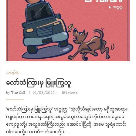
သရော်စာ
လော်သံကြားမှ မြူးကြွသူ
by
The Call
16/03/2026
164 views
‘လော်သံကြားမှ မြူးကြွသူ’ အဇ္စျတ္တ ”အဲ့လိုသီချင်းတော့ မရှိဘူးဆရာ။
ကျနော်က သာရေးနာရေးနဲ့ အလှူခံတွေဘာတွေပဲ လိုက်တာ။ မွေးမေ
ကျေးဇူးတို့၊ အလှူတော်ကြီးလည်း အောင်ပါပြီတို့၊ အဖေ သူရဲကောင်း
ပါအဖေတို့၊ ဟက်ပီဘတ်ဒေးတို့ပဲ …