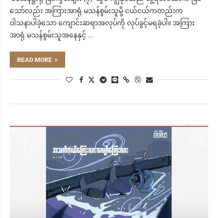
သော်လည်း အကြားအာရုံ မသန်စွမ်းသူမို့ ငယ်ငယ်ကတည်းက
ဝါသနာပါခဲ့သော ကျောင်းဆရာအလုပ်ကို လုပ်ခွင့်မရခဲ့ပါ။ အကြား
အာရုံ မသန်စွမ်းသူအနေနှင့် …
READ MORE