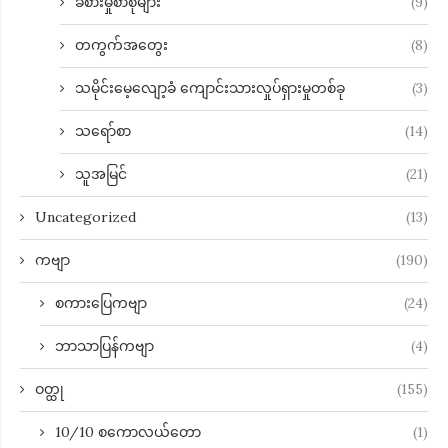
ခံစားမှုစာစုများ
(9)
တကွက်အတွေး
(8)
သမိုင်းမေ့လျော့ခံ ကျောင်းသားလှုပ်ရှားမှုတစ်ခု
(3)
သရော်စာ
(14)
သူအမြင်
(21)
Uncategorized
(13)
ကဗျာ
(190)
စကားပြေကဗျာ
(24)
ဘာသာပြန်ကဗျာ
(4)
ဝတ္ထု
(155)
10/10 စကောလယ်တော
(1)