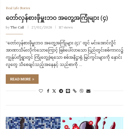
Real Life Stories
တော်လှန်စားဖိုမှူးဘဝ အတွေ့အကြုံများ (၄)
by
The Call
27/02/2026
117 views
“တော်လှန်စားဖိုမှူးဘဝ အတွေ့အကြုံများ (၄)” ထွင် မင်းအောင်လှိုင်
အာဏာသိမ်းလိုက်သောကြောင့် ဖြစ်ပေါ်လာသော ပြည်တွင်းစစ်ကာလ၌
ကျွန်ုပ်တို့ရွာတွင် ကြုံတွေ့ခဲ့ရသော စစ်အနိဋ္ဌာရုံ မြင်ကွင်းများကို နှောင်း
လူတွေ သိစေချင်သည့်အနေနှင့် သည်စာကို …
READ MORE