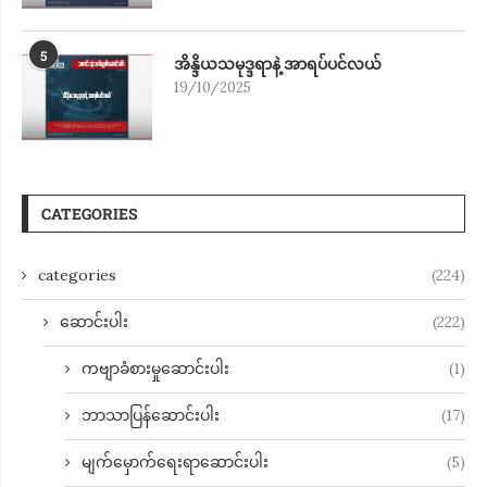
5
အိန္ဒိယသမုဒ္ဒရာနဲ့ အာရပ်ပင်လယ်
19/10/2025
CATEGORIES
categories
(224)
ဆောင်းပါး
(222)
ကဗျာခံစားမှုဆောင်းပါး
(1)
ဘာသာပြန်ဆောင်းပါး
(17)
မျက်မှောက်ရေးရာဆောင်းပါး
(5)