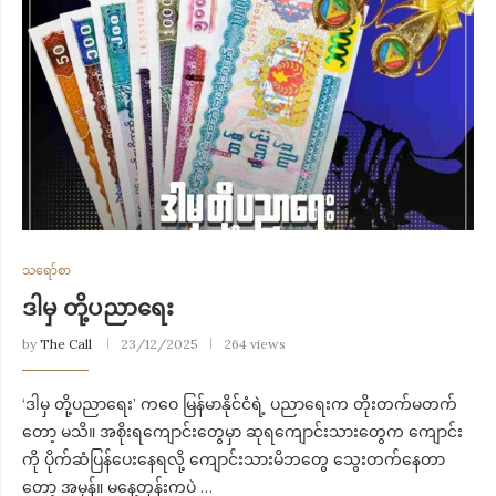
သရော်စာ
ဒါမှ တို့ပညာရေး
by
The Call
23/12/2025
264 views
‘ဒါမှ တို့ပညာရေး’ က​ဝေ မြန်မာနိုင်ငံရဲ့ ပညာရေးက တိုးတက်မတက်
တော့ မသိ။ အစိုးရကျောင်းတွေမှာ ဆုရကျောင်းသားတွေက ကျောင်း
ကို ပိုက်ဆံပြန်ပေးနေရလို့ ကျောင်းသားမိဘတွေ သွေးတက်နေတာ
တော့ အမှန်။ မနေ့တုန်းကပဲ …