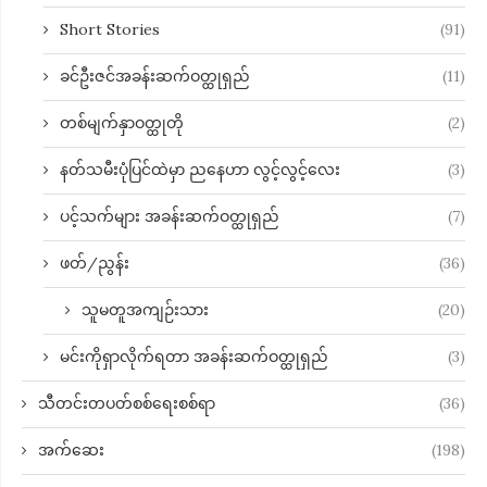
Short Stories
(91)
ခင်ဦးဇင်အခန်းဆက်ဝတ္ထုရှည်
(11)
တစ်မျက်နှာဝတ္ထုတို
(2)
နတ်သမီးပုံပြင်ထဲမှာ ညနေဟာ လွင့်လွင့်လေး
(3)
ပင့်သက်များ အခန်းဆက်ဝတ္ထုရှည်
(7)
ဖတ်/ညွန်း
(36)
သူမတူအကျဉ်းသား
(20)
မင်းကိုရှာလိုက်ရတာ အခန်းဆက်ဝတ္ထုရှည်
(3)
သီတင်းတပတ်စစ်ရေးစစ်ရာ
(36)
အက်ဆေး
(198)