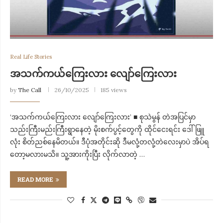
Real Life Stories
အသက်ကယ်ကြေးလား လျော်ကြေးလား
by
The Call
26/10/2025
185 views
‘အသက်ကယ်ကြေးလား လျော်ကြေးလား’ ■ စုသဲမွန် တဲအပြင်မှာ
သည်းကြီးမည်းကြီးရွာနေတဲ့ မိုးစက်ပွင့်တွေကို ထိုင်ငေးရင်း ဒေါ်ဖြူ
လုံး စိတ်ညစ်နေမိတယ်။ ဒီပုံအတိုင်းဆို ဒီမလုံ့တလုံ့တဲလေးမှာပဲ အိပ်ရ
တော့မလားမသိ။ သူ့အားကိုးပြီး လိုက်လာတဲ့ …
READ MORE