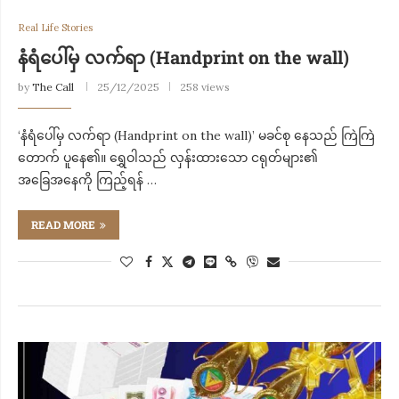
Real Life Stories
နံရံပေါ်မှ လက်ရာ (Handprint on the wall)
by
The Call
25/12/2025
258 views
‘နံရံပေါ်မှ လက်ရာ (Handprint on the wall)’ မခင်စု နေသည် ကြဲကြဲ
တောက် ပူနေ၏။ ရွှေဝါသည် လှန်းထားသော ငရုတ်များ၏
အခြေအနေကို ကြည့်ရန် …
READ MORE