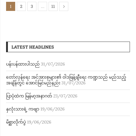
2
3
11
1
…
LATEST HEADLINES
ပန်းပန်ထားပါသည်
31/07/2026
တော်လှန်ရေး အင်အားစုများ၏ ဝါဒဖြန့်ချီရေး ကဏ္ဍသည် မည်သည့်
အချိန်တွင် အောင်မြင်မည်နည်း
31/07/2026
ပြာပုံထဲက မြန်မာ့အနာဂတ်
23/07/2026
နှလုံးသားရဲ့ ကဗျာ
19/06/2026
မိစ္ဆာလိုက်ပွဲ
19/06/2026