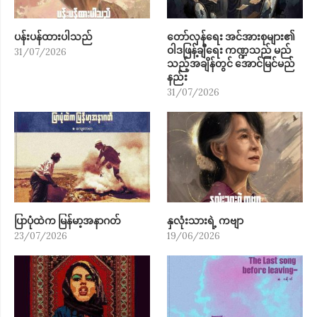
ပန်းပန်ထားပါသည်
တော်လှန်ရေး အင်အားစုများ၏
ဝါဒဖြန့်ချီရေး ကဏ္ဍသည် မည်
31/07/2026
သည့်အချိန်တွင် အောင်မြင်မည်
နည်း
31/07/2026
ပြာပုံထဲက မြန်မာ့အနာဂတ်
နှလုံးသားရဲ့ ကဗျာ
23/07/2026
19/06/2026