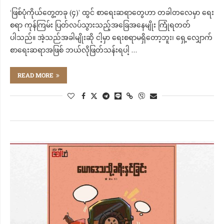
‘ဖြစ်ပုံကိုယ်တွေ့တခု (၄)’ ထွင် စာရေးဆရာတွေဟာ တခါတလေမှာ ရေး
စရာ ကုန်ကြမ်း ပြတ်လပ်သွားသည့်အခြေအနေမျိုး ကြုံရတတ်
ပါသည်။ အဲ့သည်အခါမျိုးဆို ငါ့မှာ ရေးစရာမရှိတော့ဘူး၊ ရှေ့လျှောက်
စာရေးဆရာအဖြစ် ဘယ်လိုဖြတ်သန်းရပါ့ …
READ MORE