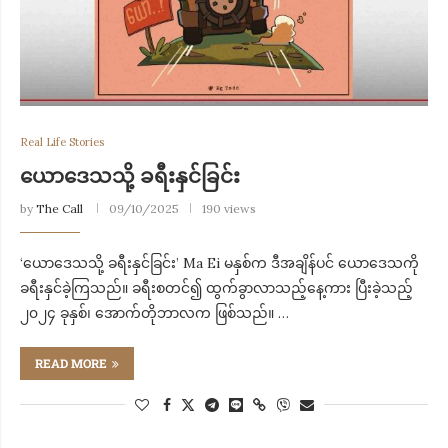
Real Life Stories
ယောဒေသသို့ ခရီးနှင်ခြင်း
by
The Call
09/10/2025
190 views
‘ယောဒေသသို့ ခရီးနှင်ခြင်း’ Ma Ei မနှစ်က ဒီအချိန်ပင် ယောဒေသကို
ခရီးနှင်ခဲ့ကြသည်။ ခရီးစတင်၍ ထွက်ခွာလာသည့်နေ့ကား ပြီးခဲ့သည့်
၂၀၂၄ ခုနှစ်၊ အောက်တိုဘာလက ဖြစ်သည်။ …
READ MORE