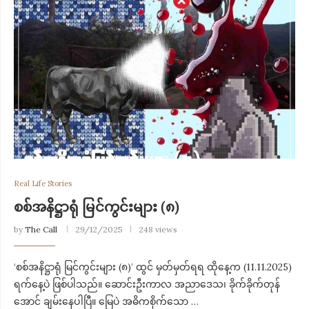
Real Life Stories
စစ်အနိဋ္ဌာရုံ မြင်ကွင်းများ (၈)
by
The Call
29/12/2025
248 views
‘စစ်အနိဋ္ဌာရုံ မြင်ကွင်းများ (၈)’ ထွင် မှတ်မှတ်ရရ ထိုနေ့က (11.11.2025)
ရက်နေ့ပဲ ဖြစ်ပါသည်။ ဆောင်းဦးကာလ အညာဒေသ၊ ခိုက်ခိုက်တုန်
အောင် ချမ်း​နေပါပြီ။ မြေပဲ အဓိကစိုက်သော …