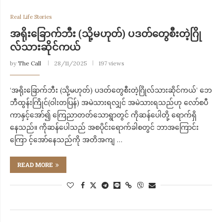
Real Life Stories
အရိုးခြောက်ဘီး (သို့မဟုတ်) ပဒတ်တွေစီးတဲ့ဂြို
လ်သားဆိုင်ကယ်
by
The Call
28/11/2025
197 views
‘အရိုးခြောက်ဘီး (သို့မဟုတ်) ပဒတ်တွေစီးတဲ့ဂြိုလ်သားဆိုင်ကယ်’ ​ဘေ
ဘီထွန်းကြိုင်(ဝါးတပြန်) အမဲသားရလျှင် အမဲသားရသည်ဟု လော်စပီ
ကာနှင့်အော်၍ ကြေညာတတ်သောရွာတွင် ကိုဆန်ပေါတို့ ရောက်ရှိ
နေသည်။ ကိုဆန်ပေါသည် အစပိုင်းရောက်ခါစတွင် ဘာအကြောင်း
ကြော င့်အော်နေသည်ကို အတိအကျ …
READ MORE