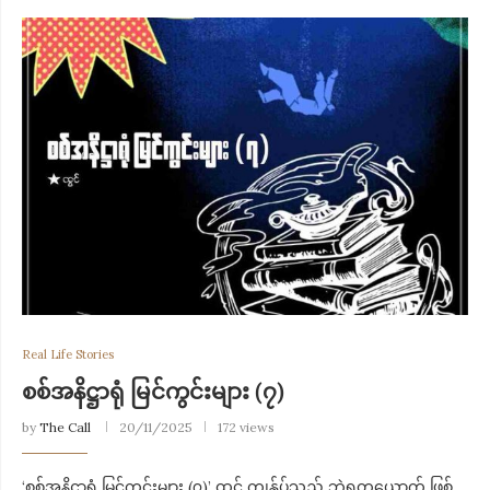
Real Life Stories
စစ်အနိဋ္ဌာရုံ မြင်ကွင်းများ (၇)
by
The Call
20/11/2025
172 views
‘စစ်အနိဋ္ဌာရုံ မြင်ကွင်းများ (၇)’ ထွင် ကျွန်ုပ်သည် ဘွဲ့ရတယောက် ဖြစ်