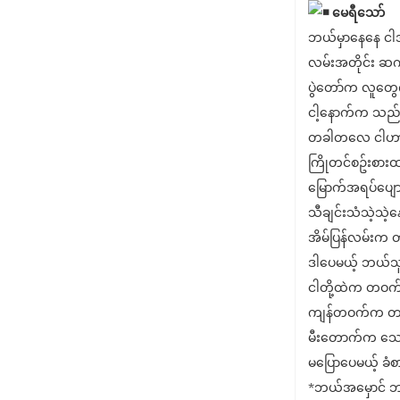
မေရီသော်
ဘယ်မှာနေနေ ငါအ
လမ်းအတိုင်း ဆက
ပွဲတော်က လူတွေက
ငါ့နောက်က သည်း
တခါတလေ ငါဟာ
ကြိုတင်စဥ်းစားထာ
မြောက်အရပ်ပျောက
သီချင်းသံသဲ့သဲ့နေ
အိမ်ပြန်လမ်းက
ဒါပေမယ့် ဘယ်သူမ
ငါတို့ထဲက တဝက
ကျန်တဝက်က တစု
မီးတောက်က သေးငယ
မပြောပေမယ့် ခံ
*ဘယ်အမှောင် ဘယ