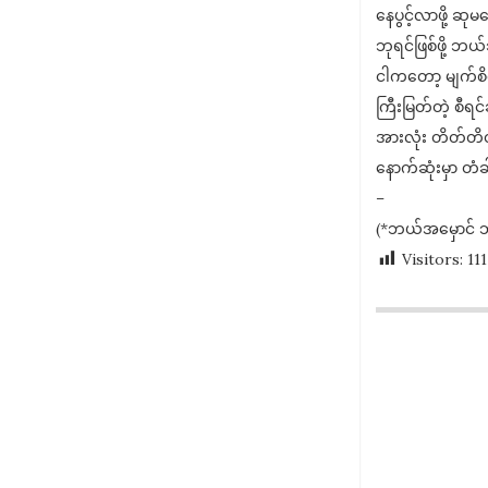
နေပွင့်လာဖို့ ဆ
ဘုရင်ဖြစ်ဖို့ ဘ
ငါကတော့ မျက်စိလ
ကြီးမြတ်တဲ့ စီရင်
အားလုံး တိတ်တိ
နောက်ဆုံးမှာ တံ
–
(*ဘယ်အမှောင် ဘယ
Visitors:
111