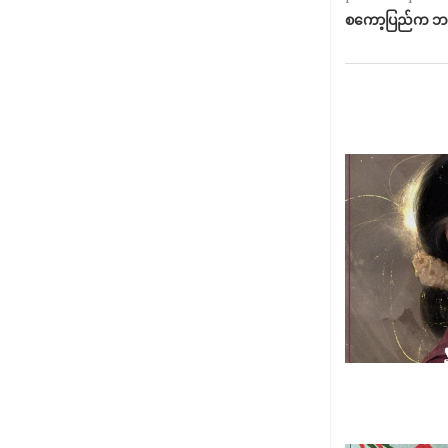
စကော့ပြည်က ဘစ