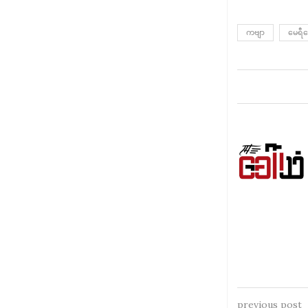
ကဗျာ
မေရီသ
previous post