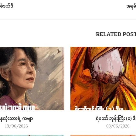
်ဒယ်ဒီ
အနမ်
RELATED POS
နှလုံးသားရဲ့ ကဗျာ
ရဲဘော် ဘုန်းကြီး (ခ) 
19/06/2026
03/06/2026