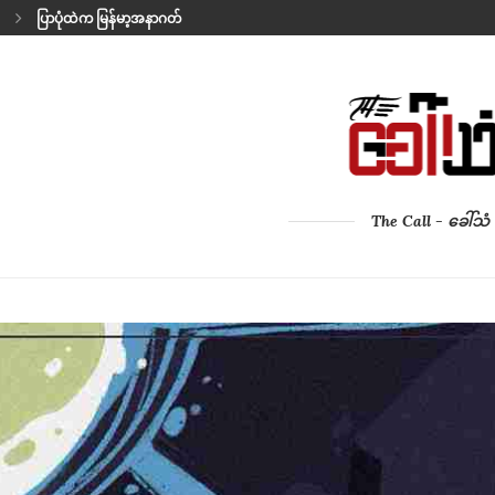
ပြာပုံထဲက မြန်မာ့အနာဂတ်
နှလုံးသားရဲ့ ကဗျာ
မိစ္ဆာလိုက်ပွဲ
THE LAST SONG BEFORE LEAVING
အမေ့သား၏ ကုသိုလ်
ရဲဘော် ဘုန်းကြီး (ခ) ဒီဃ
သံတိုင်အပြင်ဘက်က အိမ်ကလေးတလုံး
ဖိနပ်တရံရဲ့ရာဇဝင်
The Call - ခေါ်သံ