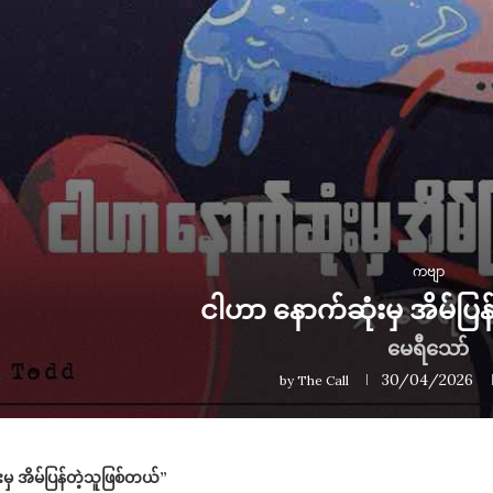
ကဗျာ
ငါဟာ နောက်ဆုံးမှ အိမ်ပြ
မေရီသော်
30/04/2026
by
The Call
မှ အိမ်ပြန်တဲ့သူဖြစ်တယ်”