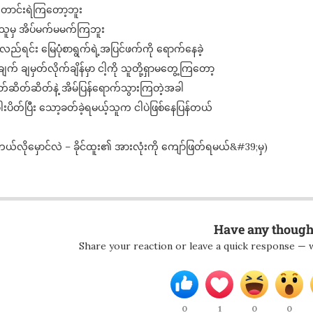
ုမတောင်းရဲကြတော့ဘူး
ယ်သူမှ အိပ်မက်မမက်ကြဘူး
ည်ရင်း မြေပုံစာရွက်ရဲ့အပြင်ဖက်ကို ရောက်နေခဲ့
ချက် ချမှတ်လိုက်ချိန်မှာ ငါ့ကို သူတို့ရှာမတွေ့ကြတော့
တ်ဆိတ်ဆိတ်နဲ့ အိမ်ပြန်ရောက်သွားကြတဲ့အခါ
ခါးပိတ်ပြီး သော့ခတ်ခဲ့ရမယ့်သူက ငါပဲဖြစ်နေပြန်တယ်
်လိုမှောင်လဲ – ခိုင်ထူး၏ အားလုံးကို ကျော်ဖြတ်ရမယ်&#39;မှ)
Have any though
Share your reaction or leave a quick response — w
0
1
0
0