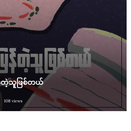
န်တဲ့သူဖြစ်တယ်
108
views