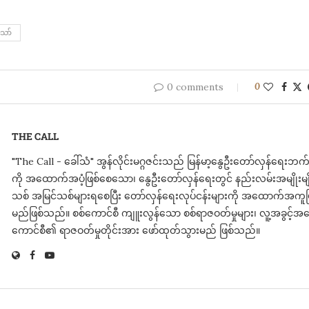
ော်
0 comments
0
THE CALL
"The Call - ခေါ်သံ" အွန်လိုင်းမဂ္ဂဇင်းသည် မြန်မာ့နွေဦးတော်လှန်ရေ
ကို အထောက်အပံ့ဖြစ်စေသော၊ နွေဦးတော်လှန်ရေးတွင် နည်းလမ်းအမျိုးမျိုး
သစ် အမြင်သစ်များရစေပြီး တော်လှန်ရေးလုပ်ငန်းများကို အထောက်အကူဖြ
မည်ဖြစ်သည်။ စစ်ကောင်စီ ကျူးလွန်သော စစ်ရာဇဝတ်မှုများ၊ လူ့အခွင့်အရေ
ကောင်စီ၏ ရာဇဝတ်မှုတိုင်းအား ​ဖော်ထုတ်သွားမည် ဖြစ်သည်။