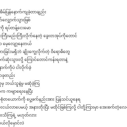
ိမ်ပြန်နောက်ကျခဲ့တာချည်း
်လျှောက်သွားဖြစ်
ို ရပ်တန့်ငေးမော
ကြီးမည်းကြီးလိုက်နေတဲ့ ခွေးတအုပ်ကိုတောင်
 မေ့လျော့နေတယ်
းခြင်းမရှိဘဲ ချိုးကွေ့လိုက်တဲ့ ဝိရောဓိတွေ
်ဆုံးသွားလို့ ကြောင်တောင်ကန်းရတာနဲ့
ာက်ကိုပဲ ငါလိုက်ခဲ့
 တခုတည်း
ှ ဘယ်သူနဲ့မှ မဆုံခဲ့ကြ
်က ကဗျာရေးနေပြီး
ံတယောက်ကို ပွေ့ဖက်နည်းအား ပြန်သင်ယူနေရ
်လာပေမယ့် အနားတိုးပြီး မထိုင်ဖြစ်ကြလို့ ငါတို့ကြားမှာ အေးစက်တဲ့လေ
စားသိကြရဲ့ မဟုတ်လား
်လိုမှောင်လဲ