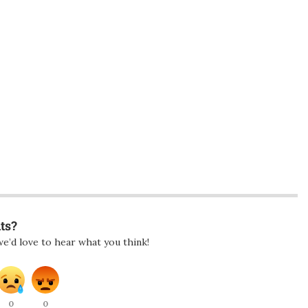
ts?
e’d love to hear what you think!
0
0