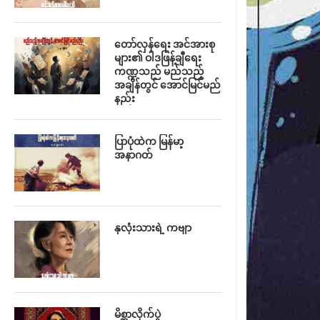
တော်လှန်ရေး အင်အားစု
များ၏ ဝါဒဖြန့်ချီရေး
ကဏ္ဍသည် မည်သည့်
အချိန်တွင် အောင်မြင်မည်
နည်း
ပြာပုံထဲက မြန်မာ့
အနာဂတ်
နှလုံးသားရဲ့ ကဗျာ
မိစ္ဆာလိုက်ပွဲ