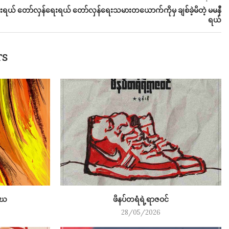
းရယ် တော်လှန်ရေးရယ် တော်လှန်ရေးသမားတယောက်ကိုမှ ချစ်ခဲ့မိတဲ့ မမနီ
ရယ်
TS
ဒီဃ
ဖိနပ်တရံရဲ့ရာဇဝင်
28/05/2026