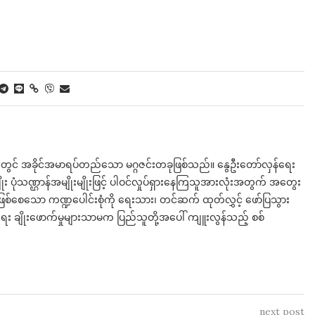
းဘက်တွင် အခိုင်အမာရပ်တည်သော မဂ္ဂဇင်းတခုဖြစ်သည်။ နွေဦးတော်လှန်ရေး
 ပုံသဏ္ဌာန်အမျိုးမျိုးဖြင့် ပါဝင်လှုပ်ရှားနေကြသူအားလုံးအတွက် အတွေး
စ်စေသော ကဏ္ဍပေါင်းစုံကို ရေးသား၊ တင်ဆက် ထုတ်လွှင့် ဖော်ပြသွား
း ချိုးဖောက်မှုများသာမက ပြည်သူတို့အ​ပေါ် ကျူးလွန်သည့် စစ်​
next post