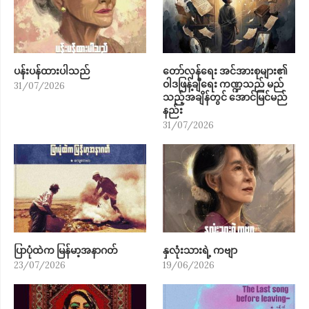
ပန်းပန်ထားပါသည်
တော်လှန်ရေး အင်အားစုများ၏
ဝါဒဖြန့်ချီရေး ကဏ္ဍသည် မည်
31/07/2026
သည့်အချိန်တွင် အောင်မြင်မည်
နည်း
31/07/2026
ပြာပုံထဲက မြန်မာ့အနာဂတ်
နှလုံးသားရဲ့ ကဗျာ
23/07/2026
19/06/2026