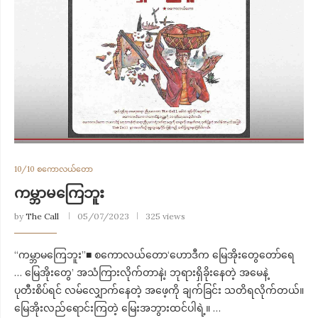
10/10 စကောလယ်တော
ကမ္ဘာမကြေဘူး
by
The Call
05/07/2023
325 views
“ကမ္ဘာမကြေဘူး”■ စကောလယ်တော‘ဟောဒီက မြေအိုးတွေတော်ရေ
… မြေအိုးတွေ’ အသံကြားလိုက်တာနဲ့၊ ဘုရားရှိခိုးနေတဲ့ အမေနဲ့
ပုတီးစိပ်ရင် လမ်လျှောက်နေတဲ့ အဖေ့ကို ချက်ခြင်း သတိရလိုက်တယ်။
မြေအိုးလည်ရောင်းကြတဲ့ မြေးအဘွားထင်ပါရဲ့။ …