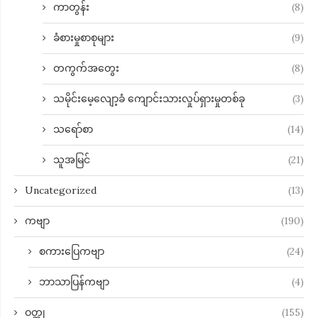
ကာတွန်း
(8)
ခံစားမှုစာစုများ
(9)
တကွက်အတွေး
(8)
သမိုင်းမေ့လျော့ခံ ကျောင်းသားလှုပ်ရှားမှုတစ်ခု
(3)
သရော်စာ
(14)
သူအမြင်
(21)
Uncategorized
(13)
ကဗျာ
(190)
စကားပြေကဗျာ
(24)
ဘာသာပြန်ကဗျာ
(4)
ဝတ္ထု
(155)