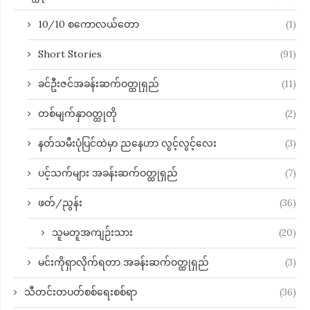
10/10 စကောလယ်တော
(1)
Short Stories
(91)
ခင်ဦးဇင်အခန်းဆက်ဝတ္ထုရှည်
(11)
တစ်မျက်နှာဝတ္ထုတို
(2)
နတ်သမီးပုံပြင်ထဲမှာ ညနေဟာ လွင့်လွင့်လေး
(3)
ပင့်သက်များ အခန်းဆက်ဝတ္ထုရှည်
(7)
ဖတ်/ညွန်း
(36)
သူမတူအကျဉ်းသား
(20)
မင်းကိုရှာလိုက်ရတာ အခန်းဆက်ဝတ္ထုရှည်
(3)
သီတင်းတပတ်စစ်ရေးစစ်ရာ
(36)