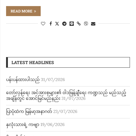
READ MORE
LATEST HEADLINES
ပန်းပန်ထားပါသည်
31/07/2026
တော်လှန်ရေး အင်အားစုများ၏ ဝါဒဖြန့်ချီရေး ကဏ္ဍသည် မည်သည့်
အချိန်တွင် အောင်မြင်မည်နည်း
31/07/2026
ပြာပုံထဲက မြန်မာ့အနာဂတ်
23/07/2026
နှလုံးသားရဲ့ ကဗျာ
19/06/2026