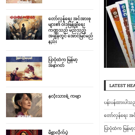
တော်လှန်ရေး အင်အားစု
များ၏ ဝါဒဖြန့်ချီရေး
ကဏ္ဍသည် မည်သည့်
အချိန်တွင် အောင်မြင်မည်
နည်း
ပြာပုံထဲက မြန်မာ့
အနာဂတ်
LATEST HE
နှလုံးသားရဲ့ ကဗျာ
ပန်းပန်ထားပါသ
တော်လှန်ရေး အင
ပြာပုံထဲက မြန်မ
မိစ္ဆာလိုက်ပွဲ