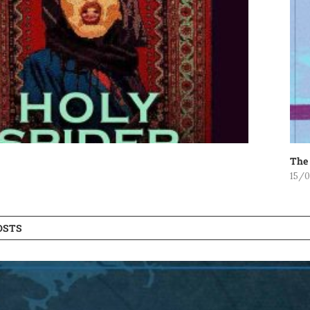
The 
15/
OSTS