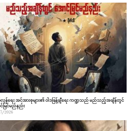
လှန်ရေး အင်အားစုများ၏ ဝါဒဖြန့်ချီရေး ကဏ္ဍသည် မည်သည့်အချိန်တွင်
်မြင်မည်နည်း
07/2026