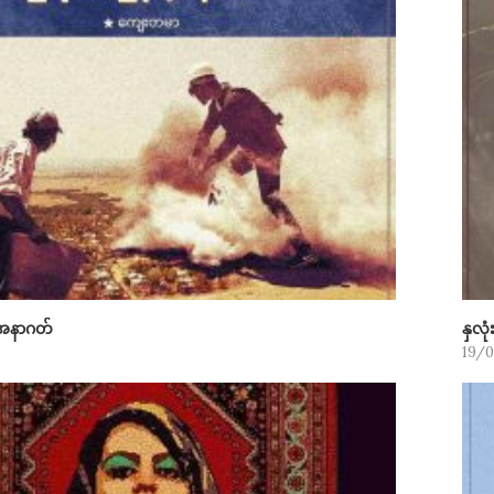
ာ့အနာဂတ်
နှလု
19/