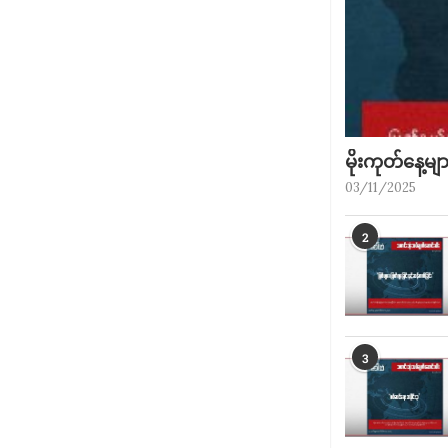
မိုးကုတ်​နေ့မျ
03/11/2025
2
3