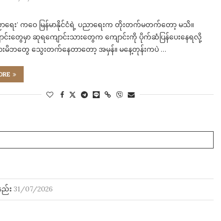
့ပညာရေး’ က​ဝေ မြန်မာနိုင်ငံရဲ့ ပညာရေးက တိုးတက်မတက်တော့ မသိ။
ာင်းတွေမှာ ဆုရကျောင်းသားတွေက ကျောင်းကို ပိုက်ဆံပြန်ပေးနေရလို့
ားမိဘတွေ သွေးတက်နေတာတော့ အမှန်။ မနေ့တုန်းကပဲ …
ORE
နည်း
31/07/2026