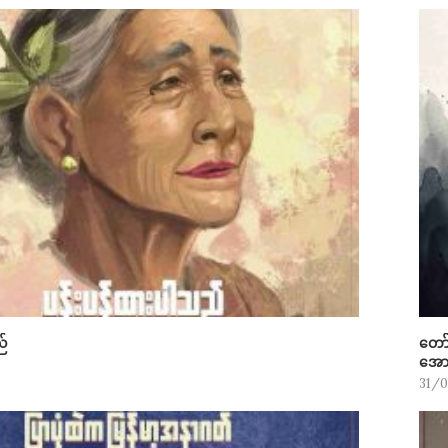
ည်
တော်
အောင
31/