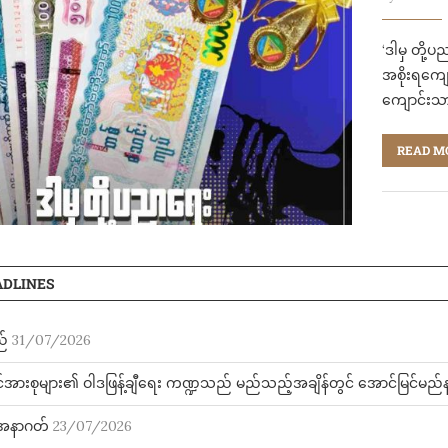
‘ဒါမှ တို
အစိုးရကျေ
ကျောင်းသ
READ M
ADLINES
ည်
31/07/2026
်အားစုများ၏ ဝါဒဖြန့်ချီရေး ကဏ္ဍသည် မည်သည့်အချိန်တွင် အောင်မြင်မည်
ာ့အနာဂတ်
23/07/2026