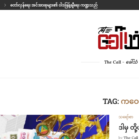
ပြာပုံထဲက မြန်မာ့အနာဂတ်
နှလုံးသားရဲ့ ကဗျာ
မိစ္ဆာလိုက်ပွဲ
THE LAST SONG BEFORE LEAVING
အမေ့သား၏ ကုသိုလ်
ရဲဘော် ဘုန်းကြီး (ခ) ဒီဃ
သံတိုင်အပြင်ဘက်က အိမ်ကလေးတလုံး
ဖိနပ်တရံရဲ့ရာဇဝင်
The Call - ခေါ်သံ
TAG:
ကဝေ
သရော်စာ
ဒါမှ တိ
by
The Call