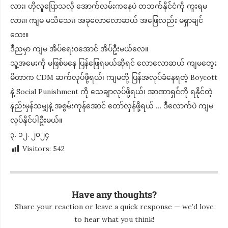
လား၊ ဟိုလူပြောသလို အောက်လမ်းကနေပဲ တဘက်နိုင်ငံကို ကူးရမ
လား။ ကျမ မသိသေး၊ အခုလောလောဆယ် အဖြေလည်း မရှာချင်
သေး။
ဒီညမှာ ကျမ အိပ်ရေးဝအောင် အိပ်ဦးမယ်လေ။
သူ့အမေးကို မဖြစ်မနေ ပြန်ဖြေရမယ်ဆိုရင် လောလောဆယ် ကျမတွေး
မိတာက CDM ဆက်လုပ်ဖို့ရယ်၊ ကျမတို့ ပြန်အလုပ်ခံနေရတဲ့ Boycott
နဲ့ Social Punishment ကို သေချာလုပ်ဖို့ရယ်၊ အာဏာရှင်ကို ရနိုင်တဲ့
နည်းမှန်သမျှနဲ့ အစွမ်းကုန်အောင် တော်လှန်ဖို့ရယ် … ဒီလောက်ပဲ ကျမ
လုပ်နိုင်ပါဦးမယ်။
၃. ၁၂. ၂၀၂၄
Visitors:
542
Have any thoughts?
Share your reaction or leave a quick response — we’d love
to hear what you think!