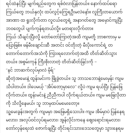
ရင်ထဲနင့်ပြီး မျက်ရည်တွေက ရစ်ဝဲလာပြန်တယ်။ နောက်ထပ်ရော
ကြယ်တွေ ဘယ်နှလုံး ထပ်လွင့်ကြွေရဦးမလဲနော်။ လူကြီးတယောက်
အာဏာ ထ ရူးလိုက်တာ လူငယ်တွေရဲ့ အနာဂတ်တွေ အမှောင်ကျပြီး
ဘဝတွေပါ ပျက်ကုန်ရတယ်လို့။ မတရားလိုက်တာ။
ကြယ် သီချင်းပြီးလို့ တော်တော်ကြာတဲ့အထိ ကျမတို့ ဘာစကားမှ မ
ပြောဖြစ်။ ဖန်မီးချောင်းဆီ အတင်း ဝင်တိုးတဲ့ မီးပိုးကောင်ရဲ့ တ
တောက်တောက်အသံကို ကြားရလောက်တဲ့အထိ တိတ်ဆိတ်သွား
တယ်။ အစွမ်းကုန် ကြီးစိုးလာတဲ့ တိတ်ဆိတ်ခြင်းကို –
“နင် ဘာဆက်လုပ်မှာလဲ မိုရ်”
ဆိုတဲ့အမေးနဲ့ ထွန်းမင်းက ဖြိုခွဲတယ်။ သူ ဘာသဘောနဲ့မေးမှန်း ကျမ
သိပါတယ်။ ဒါပေမယ့် “အိပ်တော့မှာလေ” လို့ပဲ ကျမ ရယ်ပြီး ပြန်ဖြေ
လိုက်တယ်။ ထွန်းမင်းနဲ့ ညီညီကပါ လိုက်ရယ်တယ်။ ကျမ မဖြေလိုတာ
ကို သိလို့နေမယ်၊ သူ ဘာမှထပ်မမေးတော့။
သူ့မေးခွန်းအတွက် ကျမမှာ အဖြေမရှိသေးပါ။ ကျမ အိမ်မှာပဲ ပြန်နေရ
မလား၊ အလုပ်ဝင်လုပ်ရမလား၊ အွန်လိုင်းကနေ ဈေးရောင်းရမလား၊
တော်လှန်ရေးထဲ ဇောက်ချပြီး တိုင်းရင်းသားဒေသတွေမှာ သွားနေရမ