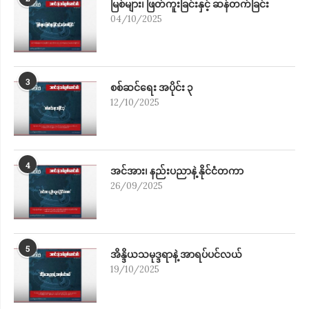
မြစ်များ၊ ဖြတ်ကူးခြင်းနှင့် ဆန်တက်ခြင်း
04/10/2025
3
စစ်ဆင်ရေး အပိုင်း ၃
12/10/2025
4
အင်အား၊ နည်းပညာနဲ့ နိုင်ငံတကာ
26/09/2025
5
အိန္ဒိယသမုဒ္ဒရာနဲ့ အာရပ်ပင်လယ်
19/10/2025