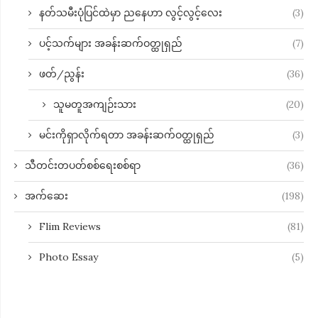
နတ်သမီးပုံပြင်ထဲမှာ ညနေဟာ လွင့်လွင့်လေး
(3)
ပင့်သက်များ အခန်းဆက်ဝတ္ထုရှည်
(7)
ဖတ်/ညွန်း
(36)
သူမတူအကျဉ်းသား
(20)
မင်းကိုရှာလိုက်ရတာ အခန်းဆက်ဝတ္ထုရှည်
(3)
သီတင်းတပတ်စစ်ရေးစစ်ရာ
(36)
အက်ဆေး
(198)
Flim Reviews
(81)
Photo Essay
(5)