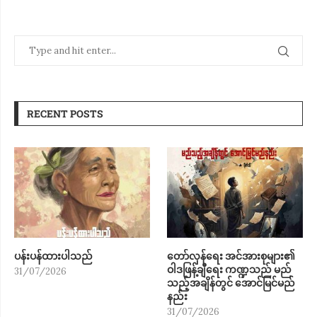
RECENT POSTS
ပန်းပန်ထားပါသည်
တော်လှန်ရေး အင်အားစုများ၏
ဝါဒဖြန့်ချီရေး ကဏ္ဍသည် မည်
31/07/2026
သည့်အချိန်တွင် အောင်မြင်မည်
နည်း
31/07/2026