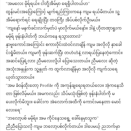
“အမလေး မိုရ်ရယ်။ ငါတို့အိမ်မှာ ရေရှိပါတယ်ဟ”
ထွန်းမင်းအပြောကြောင့် မျက်ရည်ကြားကနေ ကျမ ရယ်မိတယ်။ သူ့
အိမ်ရောက်ရင် ရေချိုးပြီး တဝကြီး အိပ်ပစ်လိုက်ဦးမယ်။
“ကျနော် မနက်ခင်းလက်မှတ်ပဲ မှာလိုက်မယ်နော်။ ဒါနဲ့ ဟိုတဏှာရူးက
မမိုရ် ဖုန်းနံပါတ်ကို ဘယ်ကနေ ရသွားတာလဲ”
နှာဗူးကောင်အကြောင်း စကားဝိုင်းထဲဝင်လာချိန် ကျမ အလိုလို နှာခေါ
င်းရှုံမိတယ်။ ကျမကို ဖုန်းဆက်ပြီး တဟဲဟဲနဲ့ လာရယ်ပြနေတဲ့ကောင်။
အဆင်ပြေရဲ့လား ညီမလေးလို့ပါ ပြောသေးတယ်။ ညီမလေး ဆိုတဲ့
အသုံးအနှုန်းက သူ့နှုတ် က ထွက်လာချိန်မှာ အလိုလို ကျက်သရေ
ယုတ်သွားတယ်။
“အမ ခံဝန်ထိုးတော့ Profile ကို အကုန်ချရေးရတယ်လေ။ အဲ့ကနေသိ
တာ ဖြစ်လိမ့်မယ်။ အမကလည်း သိပ်မသုံးဖြစ်တဲ့ ဖုန်းနံပါတ်ကို မ
ပေးလိုက်မိဘူး။ ခေါင်းက အဲလောက်အထိကို ကောင်းမနေတာ မောင်
လေးရေ”
“ဘလော့ပစ် မမိုရ်။ အမ ကိုင်နေသရွေ့ ခေါ်နေမှာသူက”
ညီညီပြောသလို ကျမ ဘလော့ပစ်လိုက်တယ်။ ဒါပေမယ့် ညဘက်မှာ