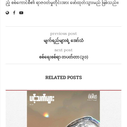
ည့် စစ်​ကောင်စီ၏ ရာဇဝတ်မှုတိုင်းအား ​ဖော်ထုတ်သွားမည် ဖြစ်သည်။
previous post
မျက်ရည်များရဲ့ အော်သံ
next post
စစ်ရေးစစ်ရာ တပတ်တာ (၃၁)
RELATED POSTS