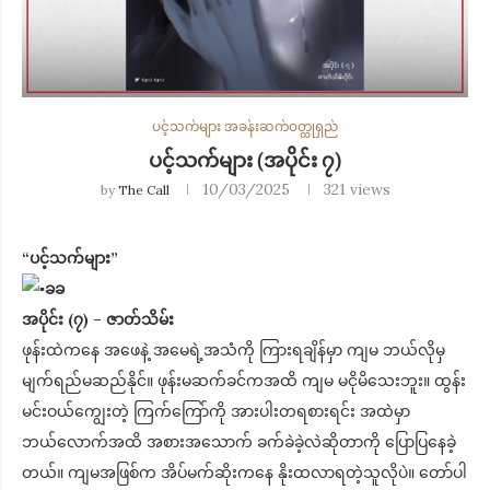
ပင့်သက်များ အခန်းဆက်ဝတ္ထုရှည်
ပင့်သက်များ (အပိုင်း ၇)
10/03/2025
321
views
by
The Call
“ပင့်သက်များ”
ခခ
အပိုင်း (၇) – ဇာတ်သိမ်း
ဖုန်းထဲကနေ အဖေနဲ့ အမေရဲ့အသံကို ကြားရချိန်မှာ ကျမ ဘယ်လိုမှ
မျက်ရည်မဆည်နိုင်။ ဖုန်းမဆက်ခင်ကအထိ ကျမ မငိုမိသေးဘူး။ ထွန်း
မင်းဝယ်ကျွေးတဲ့ ကြက်ကြော်ကို အားပါးတရစားရင်း အထဲမှာ
ဘယ်လောက်အထိ အစားအသောက် ခက်ခဲခဲ့လဲဆိုတာကို ပြောပြနေခဲ့
တယ်။ ကျမအဖြစ်က အိပ်မက်ဆိုးကနေ နိုးထလာရတဲ့သူလိုပဲ။ တော်ပါ