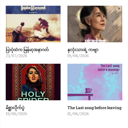
ပြာပုံထဲက မြန်မာ့အနာဂတ်
နှလုံးသားရဲ့ ကဗျာ
23/07/2026
19/06/2026
မိစ္ဆာလိုက်ပွဲ
The Last song before leaving
19/06/2026
15/06/2026