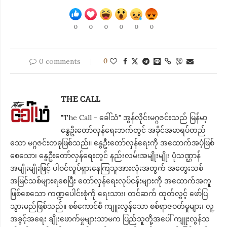
0
0
0
0
0
0
0 comments
0
THE CALL
"The Call - ခေါ်သံ" အွန်လိုင်းမဂ္ဂဇင်းသည် မြန်မာ့
နွေဦးတော်လှန်ရေးဘက်တွင် အခိုင်အမာရပ်တည်
သော မဂ္ဂဇင်းတခုဖြစ်သည်။ နွေဦးတော်လှန်ရေးကို အထောက်အပံ့ဖြစ်
စေသော၊ နွေဦးတော်လှန်ရေးတွင် နည်းလမ်းအမျိုးမျိုး ပုံသဏ္ဌာန်
အမျိုးမျိုးဖြင့် ပါဝင်လှုပ်ရှားနေကြသူအားလုံးအတွက် အတွေးသစ်
အမြင်သစ်များရစေပြီး တော်လှန်ရေးလုပ်ငန်းများကို အထောက်အကူ
ဖြစ်စေသော ကဏ္ဍပေါင်းစုံကို ရေးသား၊ တင်ဆက် ထုတ်လွှင့် ဖော်ပြ
သွားမည်ဖြစ်သည်။ စစ်ကောင်စီ ကျူးလွန်သော စစ်ရာဇဝတ်မှုများ၊ လူ့
အခွင့်အရေး ချိုးဖောက်မှုများသာမက ပြည်သူတို့အ​ပေါ် ကျူးလွန်သ