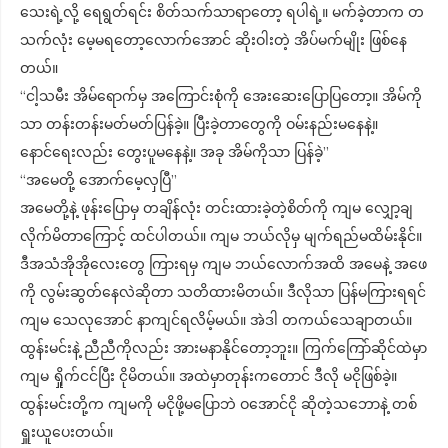
သေးရဲ့လို့ ရေရွတ်ရင်း စိတ်သက်သာရာတော့ ရပါရဲ့။ မက်ခဲ့တာက တ
သက်လုံး မေ့မရတော့လောက်အောင် ဆိုးဝါးတဲ့ အိပ်မက်မျိုး ဖြစ်နေ
တယ်။
“ငါ့သမီး အိမ်ရောက်မှ အကြောင်းစုံကို အေးဆေးပြောပြတော့။ အိမ်ကို
သာ တန်းတန်းမတ်မတ်ပြန်ခဲ့။ ပြီးခဲ့တာတွေကို ဝမ်းနည်းမနေနဲ့။
နောင်ရေးလည်း တွေးပူမနေနဲ့။ အခု အိမ်ကိုသာ ပြန်ခဲ့”
“အမေတို့ အောက်မေ့လှပြီ”
အမေတို့နဲ့ ဖုန်းပြောမှ တချိန်လုံး တင်းထားခဲ့တဲ့စိတ်ကို ကျမ လျှော့ချ
လိုက်မိတာကြောင့် ထင်ပါတယ်။ ကျမ ဘယ်လိုမှ မျက်ရည်မထိမ်းနိုင်။
ဒီအသံအိုအိုလေးတွေ ကြားရမှ ကျမ ဘယ်လောက်အထိ အမေနဲ့ အဖေ
ကို လွမ်းဆွတ်နေလဲဆိုတာ သတိထားမိတယ်။ ဒီလိုသာ ပြန်မကြားရရင်
ကျမ သေလုအောင် နာကျင်ရလိမ့်မယ်။ အဲဒါ တကယ်သေချာတယ်။
ထွန်းမင်းနဲ့ ညီညီကိုလည်း အားမနာနိုင်တော့ဘူး။ ကြက်ကြော်ဆိုင်ထဲမှာ
ကျမ ရှိုက်ငင်ပြီး ငိုမိတယ်။ အထဲမှာတုန်းကတောင် ဒီလို မငိုဖြစ်ခဲ့။
ထွန်းမင်းတို့က ကျမကို မငိုဖို့မပြောဘဲ ဝအောင်ငို ဆိုတဲ့သဘောနဲ့ တစ်
ရှူးယူပေးတယ်။