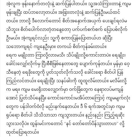
အဲ့လူက ဖုန်းနောက်တလုံးနဲ့ ဆက်ပြန်ပါတယ်။ သူ့အသံကြားတာနဲ့ ကျမ
ဖုန်းချပြီး ထပ်ဘလော့တယ်။ အခြားတလုံးနဲ့ ဆက်ပြန်ဦးမယ်ထင်
တယ်။ ဘာလို့ ဒီလောက်တောင် စိတ်အနှောက်အယှက် ပေးချင်ရလဲမ
သိဘူး။ စိတ်ပေါက်လာတဲ့တနေ့တော့ ပက်ပက်စက်စက် ပြောပစ်လိုက်
ဦးမယ်။ အဲ့ကျရင်လည်း သူ့ကို စကားပြန်ပြောတယ်ဟ ဆိုပြီး
သဘောကျရင် ကျနေဦးမှာ။ တကယ် စိတ်ကုန်ခမ်းတယ်။
ရေက မချိုးတာ ကြာလို့လားမသိ၊ သိပ်ချိုးလို့ကောင်းတာပဲ။ ရေချိုး၊
ခေါင်းလျှော်လိုက်မှ ငြီးစီစီဖြစ်နေတာတွေ ပျောက်ကုန်တယ်။ မှန်မှာ ဝေ့
သီနေတဲ့ ရေခိုးတွေကို ပွတ်သုတ်လိုက်သလို ခေါင်းရော စိတ်ပါ ပြန်
ကြည်လင်တယ်။ ရေချိုးပြီး သနပ်ခါးကို ထူထူလိမ်းတယ်။ မလိမ်းလို့
က မရ။ ကျမ မေးရိုးတလျှောက်မှာ ဝက်ခြံတွေက နေရာလပ်မကျန်
အောင် ပြွတ်သိပ်နေပြီ။ ကောင်းကောင်းမအိပ်တာကြောင့် ကျမမျက်လုံး
တွေက ပန်ဒါဝက်ဝံလို မည်းနက်နေတယ်။ ဒီ ၆ ရက်အတွင်းမှာ ကျမ
ရုပ်ရော စိတ်ပါ သိသိသာသာ ကျသွားတယ်။ နည်းနည်း ကြည့်ရဆိုး
သွားသလိုပဲ။ ထွန်းမင်းကတောင် “နင် တော်တော်ပိန်သွားတာဟ” လို့
ထုတ်ပြောရတယ်။