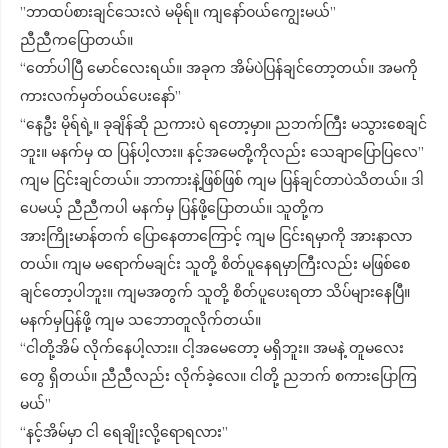
”ဘာထပ်စားချင်သေးလဲ မမိုရ်။ ကျနော်ဝယ်ကျွေးမယ်”
ညီညီကပြောတယ်။
“တော်ပါပြီ မောင်လေးရယ်။ အခုက အိမ်ပဲပြန်ချင်တော့တယ်။ အမကို
ကားလက်မှတ်ဝယ်ပေးနော်”
“နေဦး မိုရ်ရဲ့။ ခုချိန်ဆို ညကားပဲ ရတော့မှာ။ ညဘက်ကြီး မသွားစေချင်
ဘူး။ မနက်မှ ထ ပြန်ပါ့လား။ နင့်အမေတို့ကိုလည်း သေချာပြောပြလေ”
ကျမ ငြင်းချင်တယ်။ ဘာကားနဲ့ဖြစ်ဖြစ် ကျမ ပြန်ချင်တာပဲသိတယ်။ ဒါ
ပေမယ့် ညီညီကပါ မနက်မှ ပြန်ဖို့ပြောတယ်။ သူတို့က
အားကြိုးမာန်တက် ပြောနေတာကြောင့် ကျမ ငြင်းရမှာကို အားနာလာ
တယ်။ ကျမ မရောက်မချင်း သူတို့ စိတ်ပူနေရမှာကြီးလည်း မဖြစ်စေ
ချင်တော့ပါဘူး။ ကျမအတွက် သူတို့ စိတ်ပူပေးရတာ သိပ်များနေပြီ။
မနက်မှပြန်ဖို့ ကျမ သဘောတူလိုက်တယ်။
“ငါတို့အိမ် လိုက်နေပါ့လား။ ငါ့အမေတော့ မရှိဘူး။ အမနဲ့ တူမလေး
တွေ ရှိတယ်။ ညီညီလည်း လိုက်ခဲ့လေ။ ငါတို့ ညဘက် စကားပြောကြ
မယ်”
“နင့်အိမ်မှာ ငါ ရေချိုးလို့ရောရလား”