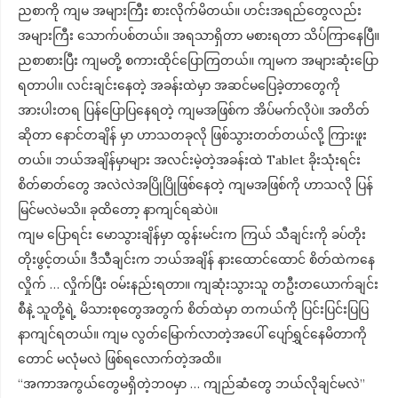
ညစာကို ကျမ အများကြီး စားလိုက်မိတယ်။ ဟင်းအရည်တွေလည်း
အများကြီး သောက်ပစ်တယ်။ အရသာရှိတာ မစားရတာ သိပ်ကြာနေပြီ။
ညစာစားပြီး ကျမတို့ စကားထိုင်ပြောကြတယ်။ ကျမက အများဆုံးပြော
ရတာပါ။ လင်းချင်းနေတဲ့ အခန်းထဲမှာ အဆင်မပြေခဲ့တာတွေကို
အားပါးတရ ပြန်ပြောပြနေရတဲ့ ကျမအဖြစ်က အိပ်မက်လိုပဲ။ အတိတ်
ဆိုတာ နောင်တချိန် မှာ ဟာသတခုလို ဖြစ်သွားတတ်တယ်လို့ ကြားဖူး
တယ်။ ဘယ်အချိန်မှာများ အလင်းမဲ့တဲ့အခန်းထဲ Tablet ခိုးသုံးရင်း
စိတ်ဓာတ်တွေ အလဲလဲအပြိုပြိုဖြစ်နေတဲ့ ကျမအဖြစ်ကို ဟာသလို ပြန်
မြင်မလဲမသိ။ ခုထိတော့ နာကျင်ရဆဲပဲ။
ကျမ ပြောရင်း မောသွားချိန်မှာ ထွန်းမင်းက ကြယ် သီချင်းကို ခပ်တိုး
တိုးဖွင့်တယ်။ ဒီသီချင်းက ဘယ်အချိန် နားထောင်ထောင် စိတ်ထဲကနေ
လှိုက် … လှိုက်ပြီး ဝမ်းနည်းရတာ။ ကျဆုံးသွားသူ တဦးတယောက်ချင်း
စီနဲ့ သူတို့ရဲ့ မိသားစုတွေအတွက် စိတ်ထဲမှာ တကယ်ကို ပြင်းပြင်းပြပြ
နာကျင်ရတယ်။ ကျမ လွတ်မြောက်လာတဲ့အပေါ် ပျော်ရွှင်နေမိတာကို
တောင် မလုံမလဲ ဖြစ်ရလောက်တဲ့အထိ။
“အကာအကွယ်တွေမရှိတဲ့ဘဝမှာ … ကျည်ဆံတွေ ဘယ်လိုချင်မလဲ”