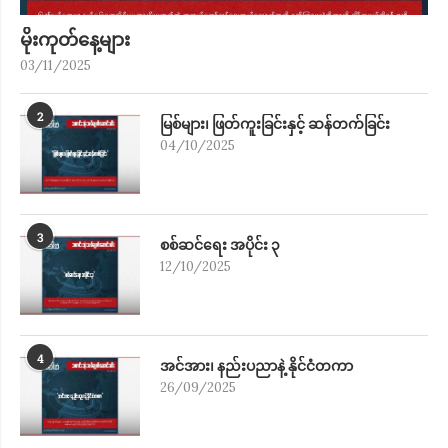
မိုးကုတ်​နေ့များ
03/11/2025
2
မြစ်များ၊ ဖြတ်ကူးခြင်းနှင့် ဆန်တက်ခြင်း
04/10/2025
3
စစ်ဆင်ရေး အပိုင်း ၃
12/10/2025
4
အင်အား၊ နည်းပညာနဲ့ နိုင်ငံတကာ
26/09/2025