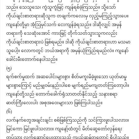
သည်။ သေသူသေ၊ ကွဲသူကွဲ​ဖြင့် ကျန်ရစ်ခဲ့ကြသည်။ သို့သော်
ကိုယ်ချင်းစာတရားဆိုသူက တချက်ကလေးမှ လှည့်မကြည့်သွားပေ။
ကျ​​နော်တို့မှာ အံ့ဩမှင်သက် ငေးကျန်ခဲ့ရသည်။ ဒါဆိုလျှင် အမှန်
တရားကို သေဆုံးအောင် ကားဖြင့် တိုက်သတ်သွားသူကလည်း
ကိုယ်ချင်းစာတရားပဲ ဖြစ်ရမည်။ ဒါဆို ကိုယ်ချင်းစာတရားဟာ မသမာ
သူပေါ့။ လောကတွင် ဘယ်အရာကို အမှန်ယုံကြည်ရမည်လဲ။ ကျနော်
ခေါင်းမီးတောက်နေပါသည်။
(၅)
ရက်စက်မှုထက် အဆပေါင်းများစွာ၊ စိတ်မကူးမိခဲ့ဖူးသော ယုတ်မာမှု
များစွာကြောင့် မည်မျှဝမ်းနည်းပါစေ မျက်ရည်မကျတတ်ကြတော့ပါ။
ကျ​​နော်တို့သည် တောက်ခေါက်ရုံသာတတ်နိုင်သည့် သနားစရာ
ဓာတ်ကြီးလေးပါး အစုအဝေးများသာ ဖြစ်ကြပါသည်။
(၆)
လက်နက်တွေအချင်းချင်း စစ်ဖြစ်ကြသည်ကို သင်ကြားဖူးပါသလား။
မြင်ကော မြင်ဖူးပါသလား။ ကျ​​နော့်ထံတွင် မိတ်ဆွေတော်လှန်ရေး
တပ်သား လက်ဆောင်ပေးထားသည့် ကျည်ဆန်တတောင့် ရှိပါသည်။