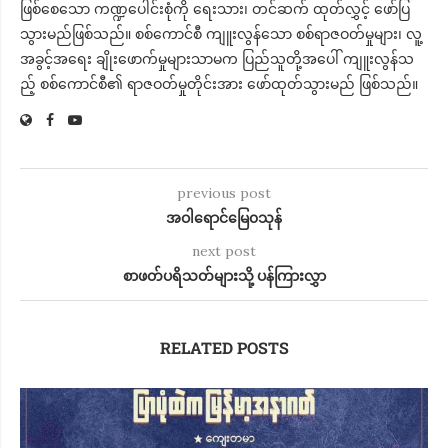
ဖြစ်စေသော ကဏ္ဍပေါင်းစုံကို ရေးသား၊ တင်ဆက် ထုတ်လွှင့် ဖော်ပြ
သွားမည်ဖြစ်သည်။ စစ်ကောင်စီ ကျူးလွန်သော စစ်ရာဇဝတ်မှုများ၊ လူ့
အခွင့်အရေး ချိုးဖောက်မှုများသာမက ပြည်သူတို့အ​ပေါ် ကျူးလွန်သ
ည့် စစ်​ကောင်စီ၏ ရာဇဝတ်မှုတိုင်းအား ​ဖော်ထုတ်သွားမည် ဖြစ်သည်။
previous post
အဝါရောင်​မြေ၀သုန်
next post
စာဖတ်ပရိသတ်များသို့ ပန်ကြားလွှာ
RELATED POSTS