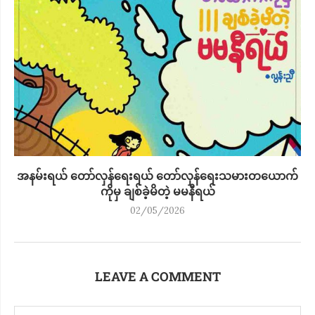
အနမ်းရယ် တော်လှန်ရေးရယ် တော်လှန်ရေးသမားတယောက်
ကိုမှ ချစ်ခဲ့မိတဲ့ မမနီရယ်
02/05/2026
LEAVE A COMMENT