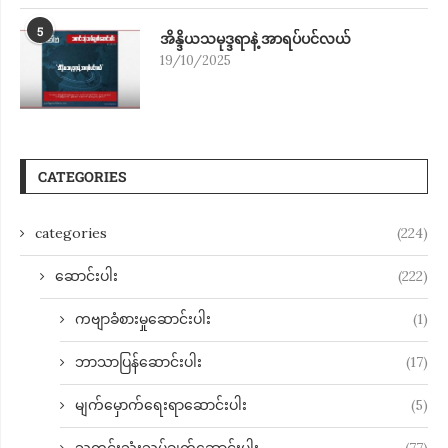
5
အိန္ဒိယသမုဒ္ဒရာနဲ့ အာရပ်ပင်လယ်
19/10/2025
CATEGORIES
categories
(224)
ဆောင်းပါး
(222)
ကဗျာခံစားမှုဆောင်းပါး
(1)
ဘာသာပြန်ဆောင်းပါး
(17)
မျက်မှောက်ရေးရာဆောင်းပါး
(5)