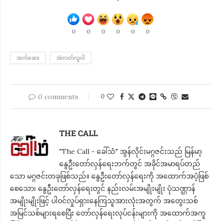
0
0
0
0
0
0
အက်ဆေး
အဲလတ်လူဝါ
0 comments
0
THE CALL
"The Call - ခေါ်သံ" အွန်လိုင်းမဂ္ဂဇင်းသည် မြန်မာ့
နွေဦးတော်လှန်ရေးဘက်တွင် အခိုင်အမာရပ်တည်
သော မဂ္ဂဇင်းတခုဖြစ်သည်။ နွေဦးတော်လှန်ရေးကို အထောက်အပံ့ဖြစ်
စေသော၊ နွေဦးတော်လှန်ရေးတွင် နည်းလမ်းအမျိုးမျိုး ပုံသဏ္ဌာန်
အမျိုးမျိုးဖြင့် ပါဝင်လှုပ်ရှားနေကြသူအားလုံးအတွက် အတွေးသစ်
အမြင်သစ်များရစေပြီး တော်လှန်ရေးလုပ်ငန်းများကို အထောက်အကူ