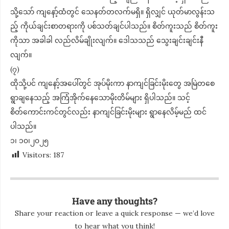
သို့သော် ကျ​​နော့်ထံတွင် သေနတ်တလက်မရှိ။ ရှိလျှင် ယုတ်မာလွန်းသ
ည့် ကိုယ်ချင်းစာတရားကို ပစ်သတ်ချင်ပါသည်။ စိတ်ကူးသည် စိတ်ကူး
ကိုသာ အခါခါ လည်လိမ်ချိုးလျက်။ ဒေါသသည် သွေးချင်းချင်းနီ
လျက်။
(၇)
ထိုသို့ပင် ကျနော့်အပေါ်တွင် အုပ်မိုးကာ နာကျင်ခြင်းမိုးတွေ အမြဲတစေ
ရွာချနေသည့် ​အကြံအိုက်နေသောမိုးတိမ်များ ရှိပါသည်။ သင့်
စိတ်ကောင်းကင်တွင်လည်း နာကျင်ခြင်းမိုးများ ရွာနေလိမ့်မည် ထင်
ပါသည်။
၁၊ ၁၀၊၂၀၂၅
Visitors:
187
Have any thoughts?
Share your reaction or leave a quick response — we’d love
to hear what you think!