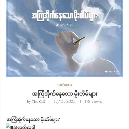
အက်ဆေး
အကြံအိုက်နေသော မိုးတိမ်များ
17/11/2025
178
views
by
The Call
‘အကြံအိုက်နေသော မိုးတိမ်များ’
အဲလတ်လူဝါ