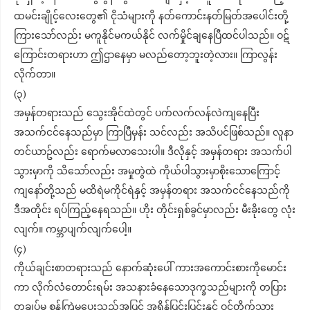
ထမင်းချိုင့်လေးတွေ၏ ငိုသံများကို နတ်ကောင်းနတ်မြတ်အပေါင်းတို့
ကြားသော်လည်း မကူနိုင်မကယ်နိုင် လက်မှိုင်ချနေပြီထင်ပါသည်။ ဝဋ်
ကြောင်းတရားဟာ ဤဌာနေမှာ မလည်တော့ဘူးတဲ့လား။ ကြာလွန်း
လိုက်တာ။
(၃)
အမှန်တရားသည် သွေးအိုင်ထဲတွင် ပက်လက်လန်လဲကျနေပြီး
အသက်ငင်နေသည်မှာ ကြာပြီမှန်း သင်လည်း အသိပင်ဖြစ်သည်။ လူနာ
တင်ယာဥ်လည်း ရောက်မလာသေးပါ။ ဒီလိုနှင့် အမှန်တရား အသက်ပါ
သွားမှာကို သိသော်လည်း အမှုတွဲထဲ ကိုယ်ပါသွားမှာစိုးသောကြောင့်
ကျ​​နော်တို့သည် မထိရဲမကိုင်ရဲနှင့် အမှန်တရား အသက်ငင်​နေသည်ကို
ဒီအတိုင်း ရပ်ကြည့်နေရသည်။ ဟိုး တိုင်းရှစ်ခွင်မှာလည်း မီးခိုးတွေ လုံး
လျက်။ ကမ္ဘာပျက်လျက်ပေါ့။
(၄)
ကိုယ်ချင်းစာတရားသည် နောက်ဆုံးပေါ် ကားအကောင်းစားကိုမောင်း
ကာ လိုက်လံတောင်းရမ်း အသနားခံနေသောဒုက္ခသည်များကို တပြား
တချပ်မှ စွန့်ကြဲမပေးသည့်အပြင် အရှိန်ပြင်းပြင်းနှင့် ဝင်တိုက်သွား