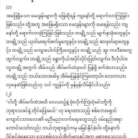
(၁)
အဖြေရှိသော မေးခွန်းများကို ဖြေဆိုရန် ကျနော်တို့ ရောက်လာကြခြင်း
ဖြစ်သည်။ ထို့အတူ အဖြေမရှိသော မေးခွန်းများကို ​မေးရန်လည်း ကျ
နော်တို့ ရောက်လာခဲ့ကြခြင်းဖြစ်သည်။ တချို့သည် မျက်နှာဖုံးတွေနှင့်။
တချို့သည် ယုတ်မာရက်စက်မှုတွေနှင့်။ တချို့သည် ဓားခုတ်ရာတွေနှ
င့်။ တချို့သည် ကျောပေါက်ကြီးတွေနှင့်။ တချို့သည် အူ၊ ကလီစာတွေ
ထွက်လျက်။ တချို့သည် ခန္ဓာကိုယ်အပိုင်းပိုင်းပြတ်လျက်။ ဒီလိုပါပဲ။
လူတချို့အတွက် အိမ်သည် အိပ်မက်ထဲမှာပင် ပြန်ဖို့ ခက်ခဲလာသည်။
တချို့သည် ဘယ်သောအခါမှ အိမ်မပြန်နိုင်ကြတော့ပါ။ လောကဟာ
လှနေဆဲဖြစ်သည်ဟု သင် ကျွန်ုပ်ကို မှန်မှန်လိမ်နိုင်ပါသည်။
(၂)
“ငါတို့ အိပ်မက်ထဲအထိ လေယာဥ်နဲ့ ဗုံးလိုက်ကြဲတဲ့မင်းတို့ကို
ဘုရားသခင်နဲ့ တိုင်ပြောမယ်” ဟု ရေးထားသည့် စစ်ဘေးရှောင်
ကျောင်းသားလေး၏ မညီမညာလက်ရေးတွေသည် ဝမ်းနည်းစရာ
ကောင်းသော်လည်း ဘယ်ဘုရားရှင်ကမှ မမြင်နိုင်ခဲ့ပါ။ ထို့နောက်
ပိုင်ရှင်မဲ့နေသော သွေးစွန်းလွယ်အိတ်များနှင့်အတူ မစားရသေးသည့်