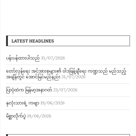
LATEST HEADLINES
ပန်းပန်ထားပါသည်
31/07/2026
တော်လှန်ရေး အင်အားစုများ၏ ဝါဒဖြန့်ချီရေး ကဏ္ဍသည် မည်သည့်
အချိန်တွင် အောင်မြင်မည်နည်း
31/07/2026
ပြာပုံထဲက မြန်မာ့အနာဂတ်
23/07/2026
နှလုံးသားရဲ့ ကဗျာ
19/06/2026
မိစ္ဆာလိုက်ပွဲ
19/06/2026