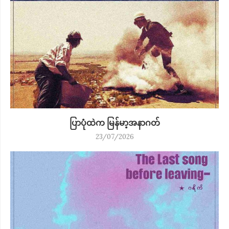
ပြာပုံထဲက မြန်မာ့အနာဂတ်
23/07/2026