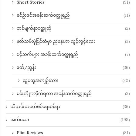
Short Stories
(91)
ခင်ဦးဇင်အခန်းဆက်ဝတ္ထုရှည်
(11)
တစ်မျက်နှာဝတ္ထုတို
(2)
နတ်သမီးပုံပြင်ထဲမှာ ညနေဟာ လွင့်လွင့်လေး
(3)
ပင့်သက်များ အခန်းဆက်ဝတ္ထုရှည်
(7)
ဖတ်/ညွန်း
(36)
သူမတူအကျဉ်းသား
(20)
မင်းကိုရှာလိုက်ရတာ အခန်းဆက်ဝတ္ထုရှည်
(3)
သီတင်းတပတ်စစ်ရေးစစ်ရာ
(36)
အက်ဆေး
(198)
Flim Reviews
(81)