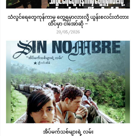
သံလွင်ရေတွေကုန်ကာမှ တွေ့ရမှာလားလို့ ယွန်းစလင်းတံတား
ထိပ်မှာ ငါအော်ဆို –
20/05/2026
အိပ်မက်သစ်များရဲ့ လမ်း