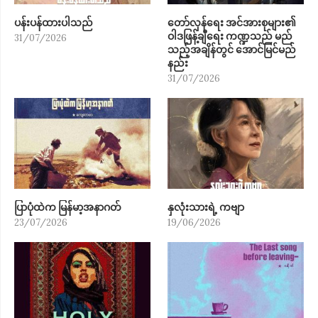
ပန်းပန်ထားပါသည်
တော်လှန်ရေး အင်အားစုများ၏
ဝါဒဖြန့်ချီရေး ကဏ္ဍသည် မည်
31/07/2026
သည့်အချိန်တွင် အောင်မြင်မည်
နည်း
31/07/2026
ပြာပုံထဲက မြန်မာ့အနာဂတ်
နှလုံးသားရဲ့ ကဗျာ
23/07/2026
19/06/2026