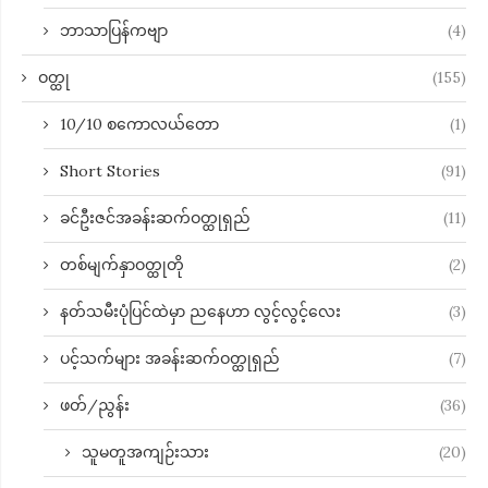
ဘာသာပြန်ကဗျာ
(4)
ဝတ္ထု
(155)
10/10 စကောလယ်တော
(1)
Short Stories
(91)
ခင်ဦးဇင်အခန်းဆက်ဝတ္ထုရှည်
(11)
တစ်မျက်နှာဝတ္ထုတို
(2)
နတ်သမီးပုံပြင်ထဲမှာ ညနေဟာ လွင့်လွင့်လေး
(3)
ပင့်သက်များ အခန်းဆက်ဝတ္ထုရှည်
(7)
ဖတ်/ညွန်း
(36)
သူမတူအကျဉ်းသား
(20)