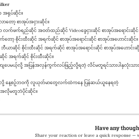
lker
အရုပ်ဆိုင်။
လာတော့ စာအုပ်အငှားဆိုင်။
 လက်ဖက်ရည်ဆိုင် အဝတ်ထည်ဆိုင် Videoခွေငှားဆိုင် စာအုပ်အရောင်းဆိုင်
်တော့ စိုင်းထီးဆိုင် အရက်ဆိုင် စာအုပ်အရောင်းဆိုင် စာအုပ်အဟောင်းဆိုင်။
ဘီယာဆိုင် စိုင်းထီးဆိုင် အရက်ဆိုင် စာအုပ်အရောင်းဆိုင် စာအုပ်အဟောင်းဆို
င် အရက်ဆိုင် စိုင်းထီးဆိုင်။
မယ့်လို့ အပြန်အလှန်ကွက်လပ်ဖြည့်လို့ရတဲ့ လိင်မတူရင်သားပါနှလုံးသားလေ
ို့ နေ့စဥ်ဘဝကို လူယုတ်မာတွေလက်ထဲကနေ ပြန်ဆယ်ယူနေရတဲ့
လိုမတူဘဲပိုင်ဆိုင်။
3
Have any though
Share your reaction or leave a quick response — w