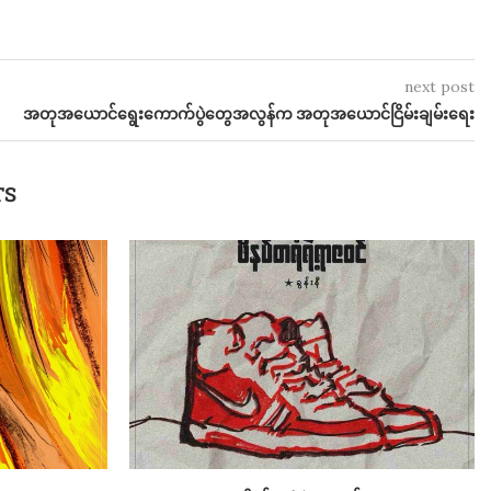
next post
အတုအယောင်ရွေးကောက်ပွဲတွေအလွန်က အတုအယောင်ငြိမ်းချမ်းရေး
TS