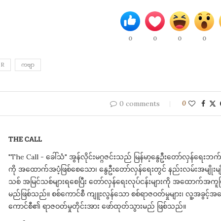
0
0
0
0
ER
ကဗျာ
0 comments
0
THE CALL
"The Call - ခေါ်သံ" အွန်လိုင်းမဂ္ဂဇင်းသည် မြန်မာ့နွေဦးတော်လှန်ရေ
ကို အထောက်အပံ့ဖြစ်စေသော၊ နွေဦးတော်လှန်ရေးတွင် နည်းလမ်းအမျိုးမျိုး
သစ် အမြင်သစ်များရစေပြီး တော်လှန်ရေးလုပ်ငန်းများကို အထောက်အကူဖြ
မည်ဖြစ်သည်။ စစ်ကောင်စီ ကျူးလွန်သော စစ်ရာဇဝတ်မှုများ၊ လူ့အခွင့်အရေ
ကောင်စီ၏ ရာဇဝတ်မှုတိုင်းအား ​ဖော်ထုတ်သွားမည် ဖြစ်သည်။