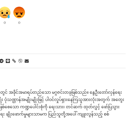
0
0
းဘက်တွင် အခိုင်အမာရပ်တည်သော မဂ္ဂဇင်းတခုဖြစ်သည်။ နွေဦးတော်လှန်ရေး
 ပုံသဏ္ဌာန်အမျိုးမျိုးဖြင့် ပါဝင်လှုပ်ရှားနေကြသူအားလုံးအတွက် အတွေး
စ်စေသော ကဏ္ဍပေါင်းစုံကို ရေးသား၊ တင်ဆက် ထုတ်လွှင့် ဖော်ပြသွား
း ချိုးဖောက်မှုများသာမက ပြည်သူတို့အ​ပေါ် ကျူးလွန်သည့် စစ်​