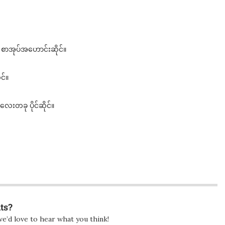
 စာအုပ်အဟောင်းဆိုင်။
င်။
းတခု ပိုင်ဆိုင်။
ts?
e’d love to hear what you think!