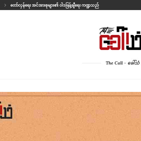
ပြာပုံထဲက မြန်မာ့အနာဂတ်
နှလုံးသားရဲ့ ကဗျာ
မိစ္ဆာလိုက်ပွဲ
THE LAST SONG BEFORE LEAVING
အမေ့သား၏ ကုသိုလ်
ရဲဘော် ဘုန်းကြီး (ခ) ဒီဃ
သံတိုင်အပြင်ဘက်က အိမ်ကလေးတလုံး
ဖိနပ်တရံရဲ့ရာဇဝင်
The Call - ခေါ်သံ