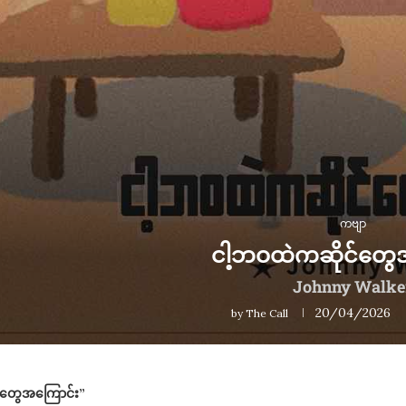
ကဗျာ
ငါ့ဘဝထဲကဆိုင်တွေ
Johnny Walke
20/04/2026
by
The Call
်တွေအကြောင်း”