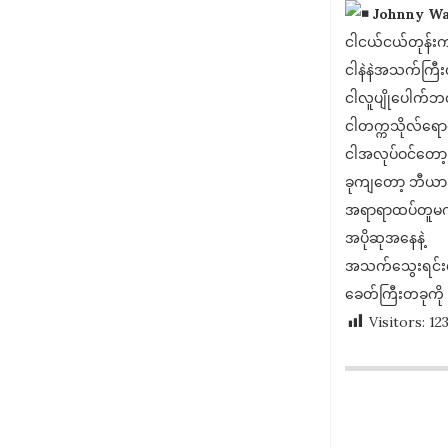
Johnny Wa
ငါငယ်ငယ်တုန်းက 
ငါနဲနဲအသက်ကြီး
ငါလူပျိုပေါက်ဘဝ
ငါတက္ကသိုလ်ရောက
ငါအလုပ်ဝင်တော့ 
ခုကျတော့ ဘီယာဆို
အရာရာထပ်တူမကျပေ
အပိုဆုအနေနဲ့
အသက်သွေးရင်းလ
ခေတ်ကြီးတခုကို အ
Visitors:
12