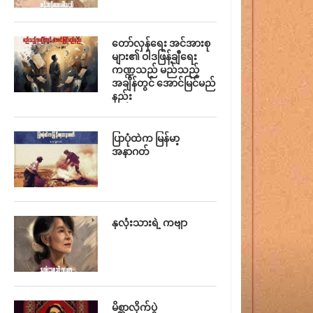
တော်လှန်ရေး အင်အားစု
များ၏ ဝါဒဖြန့်ချီရေး
ကဏ္ဍသည် မည်သည့်
အချိန်တွင် အောင်မြင်မည်
နည်း
ပြာပုံထဲက မြန်မာ့
အနာဂတ်
နှလုံးသားရဲ့ ကဗျာ
မိစ္ဆာလိုက်ပွဲ