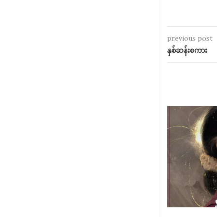
previous post
နှစ်ဆန်းစကား